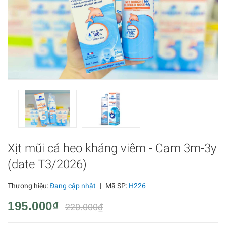
Xịt mũi cá heo kháng viêm - Cam 3m-3y
(date T3/2026)
Thương hiệu:
Đang cập nhật
|
Mã SP:
H226
195.000₫
220.000₫