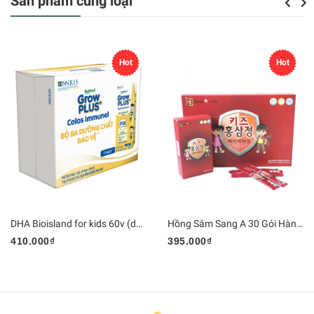
Sản phẩm cùng loại
Previou
Next
Hot
Hot
DHA Bioisland for kids 60v (date 07/05/2027)
Hồng Sâm Sang A 30 Gói Hàn Quốc
410.000₫
395.000₫