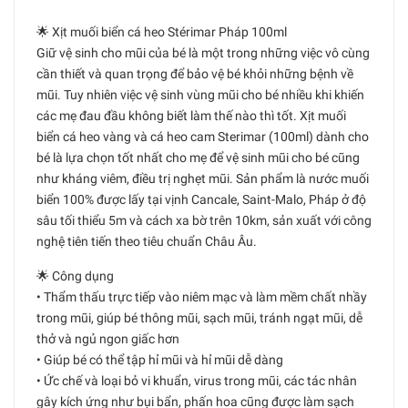
🌟 Xịt muối biển cá heo Stérimar Pháp 100ml
Giữ vệ sinh cho mũi của bé là một trong những việc vô cùng
cần thiết và quan trọng để bảo vệ bé khỏi những bệnh về
mũi. Tuy nhiên việc vệ sinh vùng mũi cho bé nhiều khi khiến
các mẹ đau đầu không biết làm thế nào thì tốt. Xịt muối
biển cá heo vàng và cá heo cam Sterimar (100ml) dành cho
bé là lựa chọn tốt nhất cho mẹ để vệ sinh mũi cho bé cũng
như kháng viêm, điều trị nghẹt mũi. Sản phẩm là nước muối
biển 100% được lấy tại vịnh Cancale, Saint-Malo, Pháp ở độ
sâu tối thiểu 5m và cách xa bờ trên 10km, sản xuất với công
nghệ tiên tiến theo tiêu chuẩn Châu Âu.
🌟 Công dụng
• Thẩm thấu trực tiếp vào niêm mạc và làm mềm chất nhầy
trong mũi, giúp bé thông mũi, sạch mũi, tránh ngạt mũi, dễ
thở và ngủ ngon giấc hơn
• Giúp bé có thể tập hỉ mũi và hỉ mũi dễ dàng
• Ức chế và loại bỏ vi khuẩn, virus trong mũi, các tác nhân
gây kích ứng như bụi bẩn, phấn hoa cũng được làm sạch