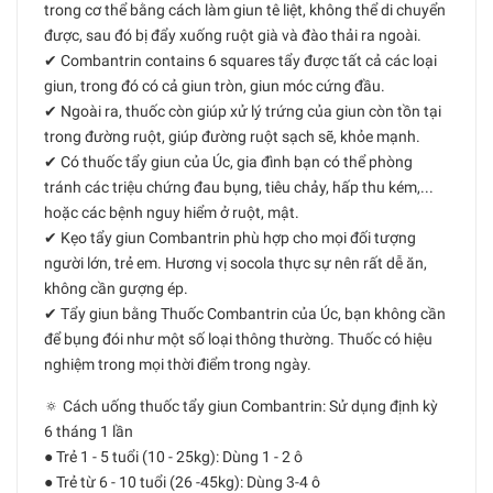
trong cơ thể bằng cách làm giun tê liệt, không thể di chuyển
được, sau đó bị đẩy xuống ruột già và đào thải ra ngoài.
✔ Combantrin contains 6 squares tẩy được tất cả các loại
giun, trong đó có cả giun tròn, giun móc cứng đầu.
✔ Ngoài ra, thuốc còn giúp xử lý trứng của giun còn tồn tại
trong đường ruột, giúp đường ruột sạch sẽ, khỏe mạnh.
✔ Có thuốc tẩy giun của Úc, gia đình bạn có thể phòng
tránh các triệu chứng đau bụng, tiêu chảy, hấp thu kém,...
hoặc các bệnh nguy hiểm ở ruột, mật.
✔ Kẹo tẩy giun Combantrin phù hợp cho mọi đối tượng
người lớn, trẻ em. Hương vị socola thực sự nên rất dễ ăn,
không cần gượng ép.
✔ Tẩy giun bằng Thuốc Combantrin của Úc, bạn không cần
để bụng đói như một số loại thông thường. Thuốc có hiệu
nghiệm trong mọi thời điểm trong ngày.
🔅 Cách uống thuốc tẩy giun Combantrin: Sử dụng định kỳ
6 tháng 1 lần
● Trẻ 1 - 5 tuổi (10 - 25kg): Dùng 1 - 2 ô
● Trẻ từ 6 - 10 tuổi (26 -45kg): Dùng 3-4 ô