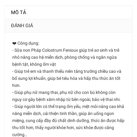
MÔ TẢ
ĐÁNH GIÁ
❤️ Công dụng:
- Sữa non Pháp Colostrum Fenioux giúp trẻ sơ sinh và trẻ
nhỏ nâng cao hệ miễn dịch, phòng chống và ngăn ngừa
bệnh tật, không ốm vặt
- Giúp trẻ em và thanh thiếu niên tăng trưởng chiều cao và
bổ sung lợi khuẩn, giúp bé tiêu hóa và hấp thu thức ăn tốt
hơn.
- Giúp phụ nữ mang thai, phụ nữ cho con bú không còn
nguy cơ gây bệnh xâm nhập từ bên ngoài, bảo vệ thai nhi.
- Giúp người lớn có thể trạng ốm yếu, mệt mỏi nâng cao khả
năng miễn dịch, cải thiện tinh thần, giúp ăn uống ngon
miệng, cung cấp đầy đủ chất dinh dưỡng, thức ăn được hấp
thu tốt hơn, thấy người khỏe hơn, sức khỏe được căng
cường…