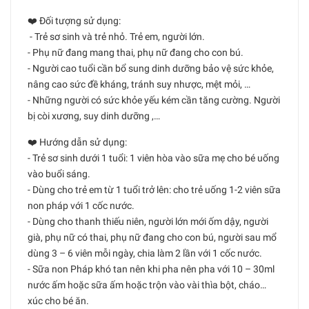
❤️ Đối tượng sử dụng:
- Trẻ sơ sinh và trẻ nhỏ. Trẻ em, người lớn.
- Phụ nữ đang mang thai, phụ nữ đang cho con bú.
- Người cao tuổi cần bổ sung dinh dưỡng bảo vệ sức khỏe,
nâng cao sức đề kháng, tránh suy nhược, mệt mỏi, …
- Những người có sức khỏe yếu kém cần tăng cường. Người
bị còi xương, suy dinh dưỡng ,…
❤️ Hướng dẫn sử dụng:
- Trẻ sơ sinh dưới 1 tuổi: 1 viên hòa vào sữa mẹ cho bé uống
vào buổi sáng.
- Dùng cho trẻ em từ 1 tuổi trở lên: cho trẻ uống 1-2 viên sữa
non pháp với 1 cốc nước.
- Dùng cho thanh thiếu niên, người lớn mới ốm dậy, người
già, phụ nữ có thai, phụ nữ đang cho con bú, người sau mổ
dùng 3 – 6 viên mỗi ngày, chia làm 2 lần với 1 cốc nước.
- Sữa non Pháp khó tan nên khi pha nên pha với 10 – 30ml
nước ấm hoặc sữa ấm hoặc trộn vào vài thìa bột, cháo…
xúc cho bé ăn.