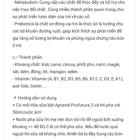
- Metabolism: Cung cấp các chất để thúc đẩy và hỗ trợ cho
việc trao đổi chất. Cùng nhiều thành phần quan trọng cho
sự phát triển toàn diện của trẻ về các số.
- Prebiotics là chất xơ đóng vai trò là thức ăn lý tưởng cho
các lợi khuẩn đường ruột, giúp kích thích sự phát triển để
gia tăng số lượng lợi khuẩn và phòng ngừa chứng táo bón
ở trẻ.
👉 Thành phần
- Khoáng chất: Kali, canxi, clorua, phốt pho, natri, magiê,
sắt, kẽm, đồng, iốt, mangan, selen.
- Vitamin: Vitamin (A, B1, B2, B3, B5, B6, B12, C, D3, E, K1),
axit folic, biotin....
📌 Hướng dẫn sử dụng
+ Cứ mỗi thìa sữa bột Aptamil Profutura 2 và thì pha với
50ml nước ấm!
+ Nước pha sữa thì mẹ nên đun sôi rồi để nguội bớt xuống
khoảng <= 40 Độ C là có thể pha sữa. Nếu để nước quá
nguội thì sữa sẽ không chín, khiến bé bị đầy bụng táo bón.