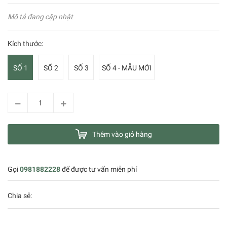
Mô tả đang cập nhật
Kích thước:
SỐ 1
SỐ 2
SỐ 3
SỐ 4 - MẪU MỚI
Thêm vào giỏ hàng
Gọi
0981882228
để được tư vấn miễn phí
Chia sẻ: