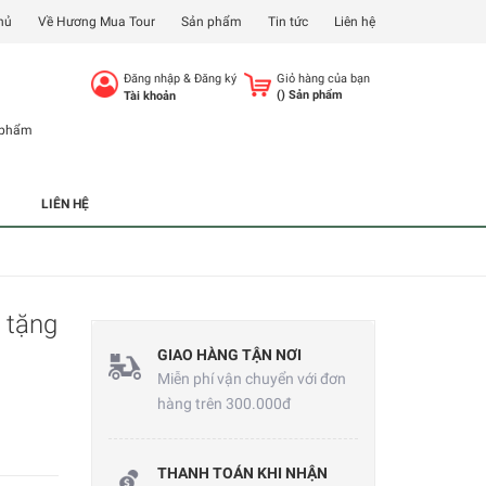
hủ
Về Hương Mua Tour
Sản phẩm
Tin tức
Liên hệ
Đăng nhập
&
Đăng ký
Giỏ hàng của bạn
(
) Sản phẩm
Tài khoản
 phẩm
LIÊN HỆ
 tặng
GIAO HÀNG TẬN NƠI
Miễn phí vận chuyển với đơn
hàng trên 300.000đ
THANH TOÁN KHI NHẬN