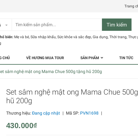
Trang c
Tìm kiếm
ả
hổ biến:
Mẹ và bé
,
Sữa nhập khẩu
,
Sức khỏe và sắc đẹp
,
Gia dụng
,
Thời trang
,
Thực
g
G CHỦ
VỀ HƯƠNG MUA TOUR
SẢN PHẨM
TIN TỨC
Set sâm nghệ mật ong Mama Chue 500g tặng hũ 200g
Set sâm nghệ mật ong Mama Chue 500g
hũ 200g
Thương hiệu:
Đang cập nhật
|
Mã SP:
PVN1698
|
430.000₫