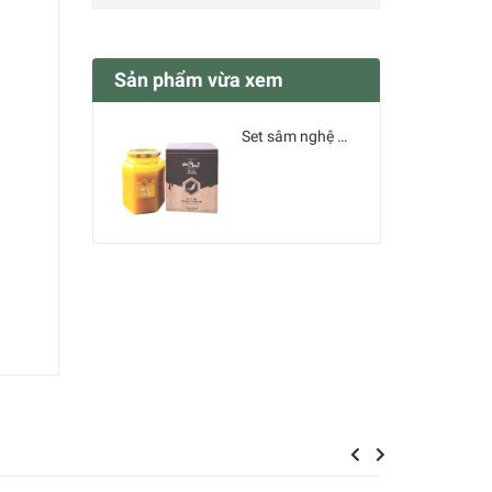
Sản phẩm vừa xem
Set sâm nghệ mật ong Mama Chue 500g tặng hũ 200g
Previous
Next