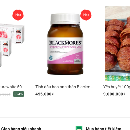
Hot
Hot
Collagen - Nhật - Purewhite 50mlx10bts
Tinh dầu hoa anh thảo Blackmore 190v
Yến huyết 100
495.000₫
9.000.000₫
0.000₫
- 24%
Giao hàng siêu nhanh
Mua hàng tiết kiệm