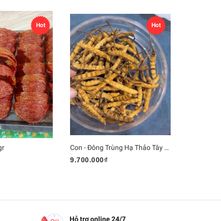
Hot
Hot
gr
Con - Đông Trùng Hạ Thảo Tây Tạng
Menevit
9.700.000₫
485.000₫
Hỗ trợ online 24/7