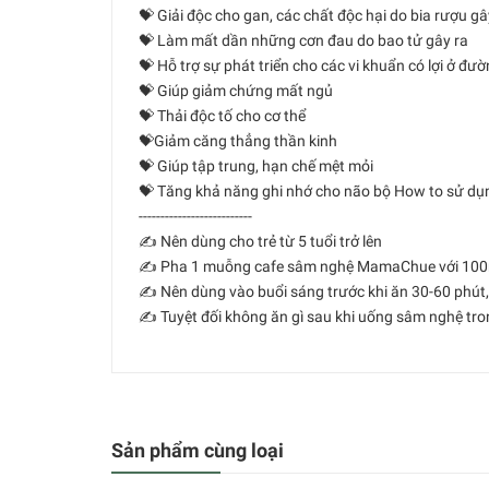
💝 Giải độc cho gan, các chất độc hại do bia rượu g
💝 Làm mất dần những cơn đau do bao tử gây ra
💝 Hỗ trợ sự phát triển cho các vi khuẩn có lợi ở đườ
💝 Giúp giảm chứng mất ngủ
💝 Thải độc tố cho cơ thể
💝Giảm căng thẳng thần kinh
💝 Giúp tập trung, hạn chế mệt mỏi
💝 Tăng khả năng ghi nhớ cho não bộ How to sử dụ
--------------------------
✍️ Nên dùng cho trẻ từ 5 tuổi trở lên
✍️ Pha 1 muỗng cafe sâm nghệ MamaChue với 100ml 
✍️ Nên dùng vào buổi sáng trước khi ăn 30-60 phút, 
✍️ Tuyệt đối không ăn gì sau khi uống sâm nghệ tro
Sản phẩm cùng loại