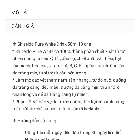
MÔ TẢ
ĐÁNH GIÁ
⚜ Shiseido Pure White Drink 50ml 10 chai
* Shiseido Pure White có 100% thành phần chiết xuất từ tự
nhiên như quả câu kỷ tử , dầu cọ, chiết xuất vải thiều, hạt
lúa mạch, hoa cúc, vitamin A, B, C, E... giúp nuôi dưỡng làn
da trắng mịn, tươi trẻ từ sâu bên trong.
* Làm mờ các vết thâm nám, tàn nhang… từ đó nuôi dưỡng
da trắng sáng, đều màu. Dưỡng da căng mịn, thu nhỏ lỗ
chân lông và để da trắng sáng tự nhiên.
* Phục hồi và bảo vệ da trước những tác hại của ánh nắng
mặt trời, ức chế sự hình thành sắc tố Melanin.
⚜ Hướng dẫn sử dụng
Uống 1 lọ mỗi ngày, đều đặn trong 30 ngày liên tiếp
không ngắt quãng