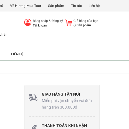
hủ
Về Hương Mua Tour
Sản phẩm
Tin tức
Liên hệ
Đăng nhập
&
Đăng ký
Giỏ hàng của bạn
(
) Sản phẩm
Tài khoản
 phẩm
LIÊN HỆ
GIAO HÀNG TẬN NƠI
Miễn phí vận chuyển với đơn
hàng trên 300.000đ
THANH TOÁN KHI NHẬN