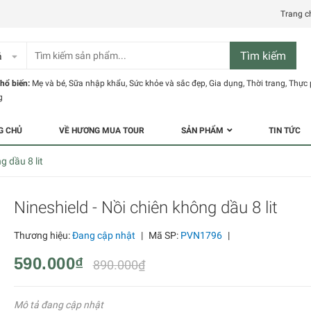
Trang c
Tìm kiếm
ả
hổ biến:
Mẹ và bé
,
Sữa nhập khẩu
,
Sức khỏe và sắc đẹp
,
Gia dụng
,
Thời trang
,
Thực
g
G CHỦ
VỀ HƯƠNG MUA TOUR
SẢN PHẨM
TIN TỨC
g dầu 8 lit
Nineshield - Nồi chiên không dầu 8 lit
Thương hiệu:
Đang cập nhật
|
Mã SP:
PVN1796
|
590.000₫
890.000₫
Mô tả đang cập nhật