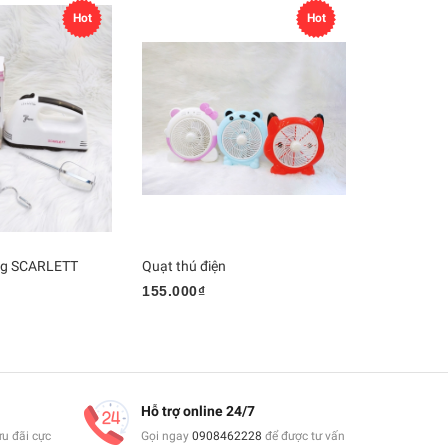
Hot
Hot
ng SCARLETT
Quạt thú điện
155.000₫
Hỗ trợ online 24/7
ưu đãi cực
Gọi ngay
0908462228
để được tư vấn