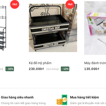
Hot
Hot
Kệ để mỹ phẩm
Máy đánh trứ
230.000₫
135.000₫
0₫
- 16%
260.000₫
- 12%
Giao hàng siêu nhanh
Mua hàng tiết kiệm
Chúng tôi cam kết giao hàng trong
Giảm giá & khuyến mãi với 