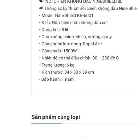
💝 NỒI CHIÊN KHÔNG DẦU NINESHIELD 8L
🌟 Thông số kỹ thuật nồi chiên không dầu Nine Shie
• Model: Nine Shield KB-6001
• Kiểu: Nồi chiên chân không dầu cơ
• Dung tích: 8 lít
• Chức năng chính: chiên, nướng, quay
• Công nghệ làm nóng: Rapid Air •
• Công suất: 1500W
• Nhiệt độ có thể điều chỉnh: 80 – 230 độ C
• Trọng lượng: 6 kg
• Kích thước: 34 x 33 x 39 cm
- Bảo hành: 1 năm
Sản phẩm cùng loại