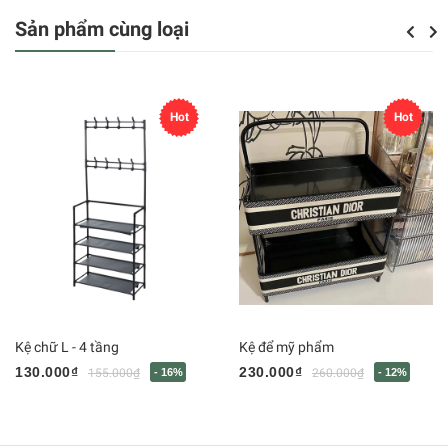
Sản phẩm cùng loại
Previou
Next
Hot
Hot
Kệ chữ L - 4 tầng
Kệ để mỹ phẩm
130.000₫
230.000₫
155.000₫
- 16%
260.000₫
- 12%