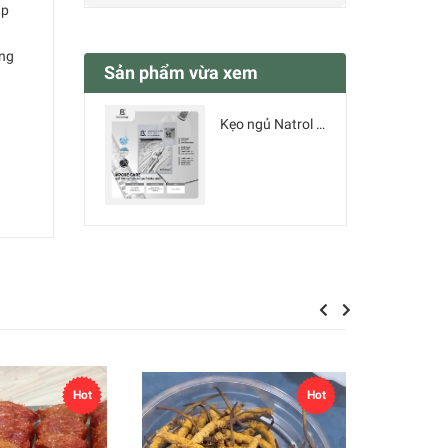
́p
̂ng
Sản phẩm vừa xem
Kẹo ngủ Natrol Melatonin 10mg vị dâu - Mỹ
Previous
Next
Hot
Hot