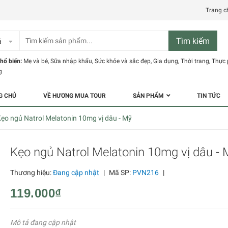
Trang c
Tìm kiếm
ả
hổ biến:
Mẹ và bé
,
Sữa nhập khẩu
,
Sức khỏe và sắc đẹp
,
Gia dụng
,
Thời trang
,
Thực
g
G CHỦ
VỀ HƯƠNG MUA TOUR
SẢN PHẨM
TIN TỨC
ẹo ngủ Natrol Melatonin 10mg vị dâu - Mỹ
Kẹo ngủ Natrol Melatonin 10mg vị dâu - 
Thương hiệu:
Đang cập nhật
|
Mã SP:
PVN216
|
119.000₫
Mô tả đang cập nhật