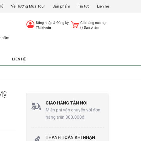
hủ
Về Hương Mua Tour
Sản phẩm
Tin tức
Liên hệ
Đăng nhập
&
Đăng ký
Giỏ hàng của bạn
(
) Sản phẩm
Tài khoản
 phẩm
LIÊN HỆ
Mỹ
GIAO HÀNG TẬN NƠI
Miễn phí vận chuyển với đơn
hàng trên 300.000đ
THANH TOÁN KHI NHẬN