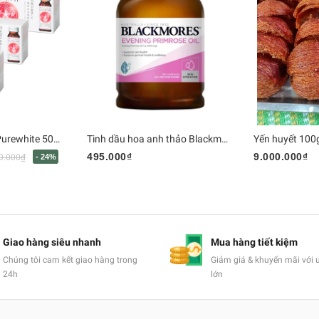
Collagen - Nhật - Purewhite 50mlx10bts
Tinh dầu hoa anh thảo Blackmore 190v
Yến huyết 100
495.000₫
9.000.000₫
0.000₫
- 24%
Giao hàng siêu nhanh
Mua hàng tiết kiệm
Chúng tôi cam kết giao hàng trong
Giảm giá & khuyến mãi với 
24h
lớn