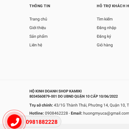
THÔNG TIN
HỖ TRỢ KHÁCH 
Trang chủ
Tìm kiếm
Giới thiệu
Đăng nhập
Sản phẩm
Đăng ký
Liên hệ
Giỏ hàng
HỘ KINH DOANH SHOP KAMIKI
8034560879-001 DO UBND QUẬN 10 CẤP 10/06/2022
Trụ sở chính:
43/1G Thành Thái, Phường 14, Quận 10, T
Hotline:
0908462228
-
Email:
huongmyuca@gmail.co
0981882228