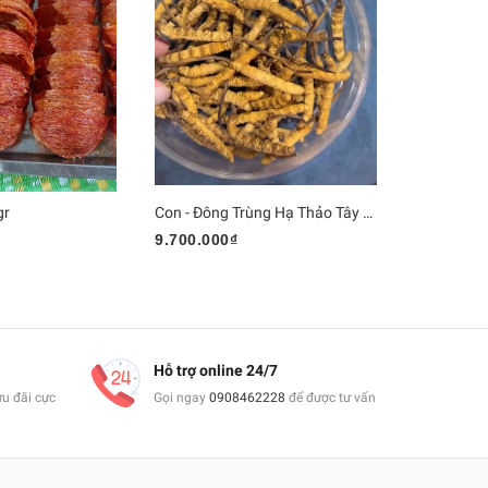
gr
Con - Đông Trùng Hạ Thảo Tây Tạng
Menevit
9.700.000₫
485.000₫
Hỗ trợ online 24/7
ưu đãi cực
Gọi ngay
0908462228
để được tư vấn