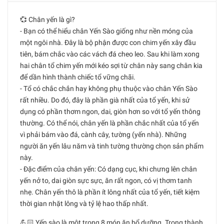
💞 Chân yến là gì?
- Bạn có thể hiểu chân Yến Sào giống như nền móng của
một ngôi nhà. Đây là bộ phận được con chim yến xây đầu
tiên, bám chắc vào các vách đá cheo leo. Sau khi làm xong
hai chân tổ chim yến mới kéo sợi từ chân này sang chân kia
để dần hình thành chiếc tổ vững chãi.
- Tổ có chắc chắn hay không phụ thuộc vào chân Yến Sào
rất nhiều. Do đó, đây là phần già nhất của tổ yến, khi sử
dụng có phần thơm ngon, dai, giòn hơn so với tổ yến thông
thường. Có thể nói, chân yến là phần chắc nhất của tổ yến
vì phải bám vào đá, cành cây, tường (yến nhà). Những
người ăn yến lâu năm và tinh tường thường chọn sản phẩm
này.
- Đặc điểm của chân yến: Có dạng cục, khi chưng lên chân
yến nở to, dai giòn sực sực, ăn rất ngon, có vị thơm tanh
nhẹ. Chân yến thô là phần ít lông nhất của tổ yến, tiết kiệm
thời gian nhặt lông và tỷ lệ hao thấp nhất.
💪🏻 Yến sào là một trong 8 món ăn bổ dưỡng. Trong thành