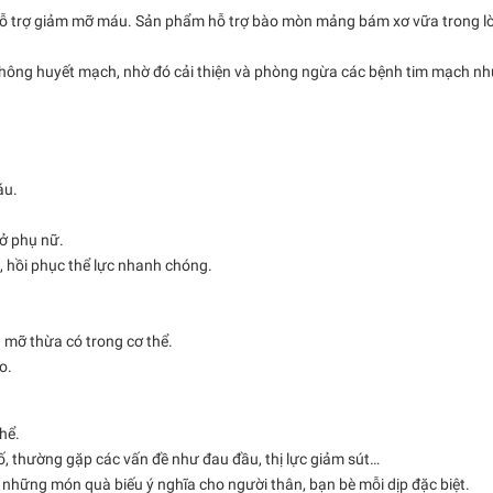
 hỗ trợ giảm mỡ máu. Sản phẩm hỗ trợ bào mòn mảng bám xơ vữa trong l
ưu thông huyết mạch, nhờ đó cải thiện và phòng ngừa các bệnh tim mạch n
áu.
 ở phụ nữ.
g, hồi phục thể lực nhanh chóng.
g mỡ thừa có trong cơ thể.
o.
hể.
ố, thường gặp các vấn đề như đau đầu, thị lực giảm sút…
những món quà biếu ý nghĩa cho người thân, bạn bè mỗi dịp đặc biệt.