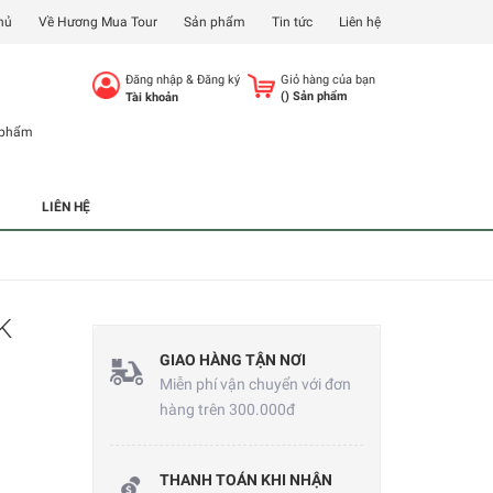
hủ
Về Hương Mua Tour
Sản phẩm
Tin tức
Liên hệ
Đăng nhập
&
Đăng ký
Giỏ hàng của bạn
(
) Sản phẩm
Tài khoản
 phẩm
LIÊN HỆ
K
GIAO HÀNG TẬN NƠI
Miễn phí vận chuyển với đơn
hàng trên 300.000đ
THANH TOÁN KHI NHẬN