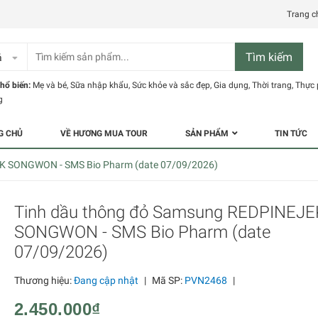
Trang c
Tìm kiếm
ả
hổ biến:
Mẹ và bé
,
Sữa nhập khẩu
,
Sức khỏe và sắc đẹp
,
Gia dụng
,
Thời trang
,
Thực
g
G CHỦ
VỀ HƯƠNG MUA TOUR
SẢN PHẨM
TIN TỨC
K SONGWON - SMS Bio Pharm (date 07/09/2026)
Tinh dầu thông đỏ Samsung REDPINEJE
SONGWON - SMS Bio Pharm (date
07/09/2026)
Thương hiệu:
Đang cập nhật
|
Mã SP:
PVN2468
|
2.450.000₫