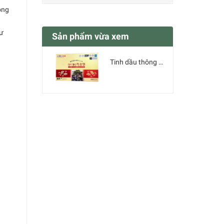
òng
hư
Sản phẩm vừa xem
Tinh dầu thông đỏ Samsung REDPINEJEK SONGWON - SMS Bio Pharm (date 07/09/2026)