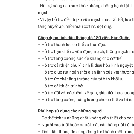
- Hỗ trợ nâng cao sức khỏe phòng chống bệnh tật,
mạch.
- Vì vậy hỗ trợ điều trị xơ vữa mạch máu rất tốt, l
tăng huyết áp, nhồi máu cơ tim, đột quỵ.
Công dụng tinh dầu thông đỏ 180 viên Hàn Quốc:
– Hỗ trợ thanh lọc cơ thể và thải độc.
– Hỗ trợ hạn chế xơ vữa động mạch, thông mạch m
– Hỗ trợ tăng cường sức đề kháng cho cơ thể.
– Hỗ trợ cải thiện chu kì sinh lí, điều hòa kinh nguyệt
– Hỗ trợ giúp rút ngắn thời gian lành của vết thươn
– Hỗ trợ ức chế tăng trưởng của tế bào khối u.
– Hỗ trợ cải thiện trí nhớ.
– Hỗ trợ đối với các bệnh về gan, giúp tiêu hao lượn
– Hỗ trợ tăng cường năng lượng cho cơ thể và trí nã
Phù hợp sử dụng cho những người:
– Cơ thể tích tụ những chất không cần thiết cho cơ t
– Người cao tuổi hoặc người mất cân bằng nội tiết t
– Tinh dầu thông đỏ cũng đang trở thành một trong 