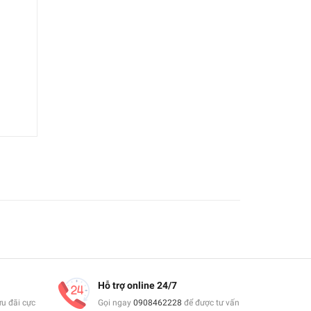
Hỗ trợ online 24/7
ưu đãi cực
Gọi ngay
0908462228
để được tư vấn