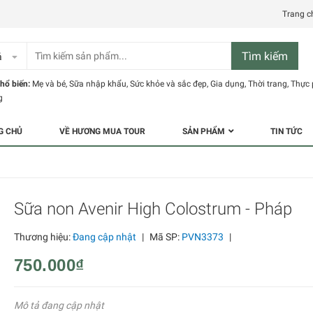
Trang c
Tìm kiếm
ả
hổ biến:
Mẹ và bé
,
Sữa nhập khẩu
,
Sức khỏe và sắc đẹp
,
Gia dụng
,
Thời trang
,
Thực
g
G CHỦ
VỀ HƯƠNG MUA TOUR
SẢN PHẨM
TIN TỨC
Sữa non Avenir High Colostrum - Pháp
Thương hiệu:
Đang cập nhật
|
Mã SP:
PVN3373
|
750.000₫
Mô tả đang cập nhật