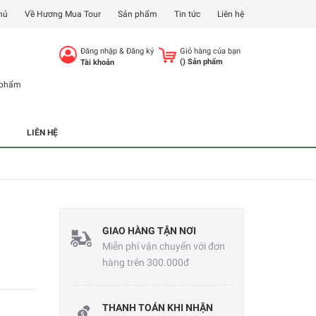
hủ
Về Hương Mua Tour
Sản phẩm
Tin tức
Liên hệ
Đăng nhập
&
Đăng ký
Giỏ hàng của bạn
(
) Sản phẩm
Tài khoản
 phẩm
LIÊN HỆ
GIAO HÀNG TẬN NƠI
Miễn phí vận chuyển với đơn
hàng trên 300.000đ
THANH TOÁN KHI NHẬN