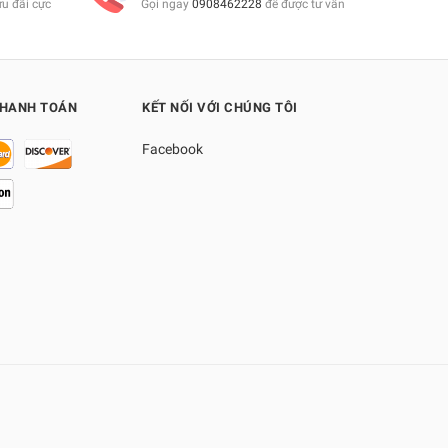
ưu đãi cực
Gọi ngay
0908462228
để được tư vấn
THANH TOÁN
KẾT NỐI VỚI CHÚNG TÔI
Facebook