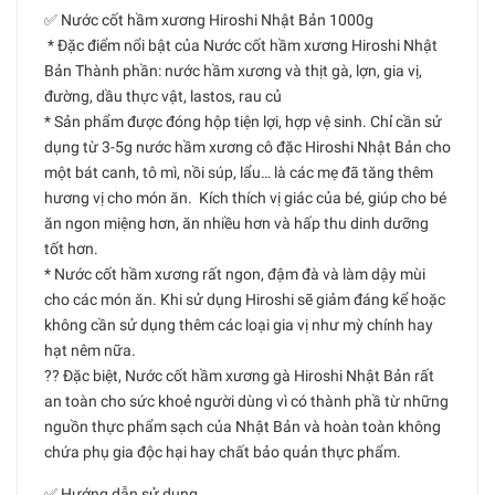
✅ Nước cốt hầm xương Hiroshi Nhật Bản 1000g
* Đặc điểm nổi bật của Nước cốt hầm xương Hiroshi Nhật
Bản Thành phần: nước hầm xương và thịt gà, lợn, gia vị,
đường, dầu thực vật, lastos, rau củ
* Sản phẩm được đóng hộp tiện lợi, hợp vệ sinh. Chỉ cần sử
dụng từ 3-5g nước hầm xương cô đặc Hiroshi Nhật Bản cho
một bát canh, tô mì, nồi súp, lẩu… là các mẹ đã tăng thêm
hương vị cho món ăn. Kích thích vị giác của bé, giúp cho bé
ăn ngon miệng hơn, ăn nhiều hơn và hấp thu dinh dưỡng
tốt hơn.
* Nước cốt hầm xương rất ngon, đậm đà và làm dậy mùi
cho các món ăn. Khi sử dụng Hiroshi sẽ giảm đáng kể hoặc
không cần sử dụng thêm các loại gia vị như mỳ chính hay
hạt nêm nữa.
?? Đặc biệt, Nước cốt hầm xương gà Hiroshi Nhật Bản rất
an toàn cho sức khoẻ người dùng vì có thành phầ từ những
nguồn thực phẩm sạch của Nhật Bản và hoàn toàn không
chứa phụ gia độc hại hay chất bảo quản thực phẩm.
✅ Hướng dẫn sử dụng