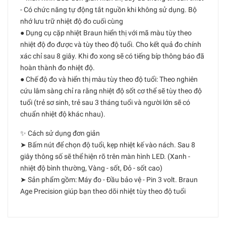
- Có chức năng tự động tắt nguồn khi không sử dụng. Bộ
nhớ lưu trữ nhiệt độ đo cuối cùng
● Dụng cụ cặp nhiệt Braun hiển thị với mã màu tùy theo
nhiệt độ đo được và tùy theo độ tuổi. Cho kết quả đo chính
xác chỉ sau 8 giây. Khi đo xong sẽ có tiếng bíp thông báo đã
hoàn thành đo nhiệt độ.
● Chế độ đo và hiển thị màu tùy theo độ tuổi: Theo nghiên
cứu lâm sàng chỉ ra rằng nhiệt độ sốt cơ thể sẽ tùy theo độ
tuổi (trẻ sơ sinh, trẻ sau 3 tháng tuổi và người lớn sẽ có
chuẩn nhiệt độ khác nhau).
✨ Cách sử dụng đơn giản
➤ Bấm nút để chọn độ tuổi, kẹp nhiệt kế vào nách. Sau 8
giây thông số sẽ thể hiện rõ trên màn hình LED. (Xanh -
nhiệt độ bình thường, Vàng - sốt, Đỏ - sốt cao)
➤ Sản phẩm gồm: Máy đo - Đầu bảo vệ - Pin 3 volt. Braun
Age Precision giúp bạn theo dõi nhiệt tùy theo độ tuổi