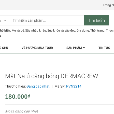
Trang c
Tìm kiếm
ả
hổ biến:
Mẹ và bé
,
Sữa nhập khẩu
,
Sức khỏe và sắc đẹp
,
Gia dụng
,
Thời trang
,
Thực
g
G CHỦ
VỀ HƯƠNG MUA TOUR
SẢN PHẨM
TIN TỨC
Mặt Nạ ủ căng bóng DERMACREW
Thương hiệu:
Đang cập nhật
|
Mã SP:
PVN3214
|
180.000₫
Mô tả đang cập nhật