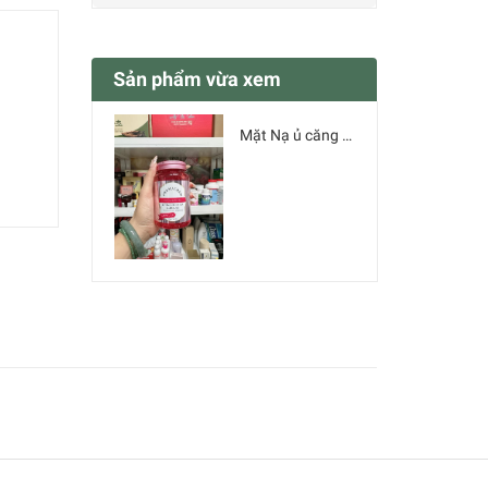
Sản phẩm vừa xem
Mặt Nạ ủ căng bóng DERMACREW