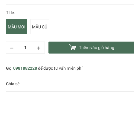
Title:
MẪU MỚI
MẪU CŨ
Thêm vào giỏ hàng
Gọi
0981882228
để được tư vấn miễn phí
Chia sẻ: