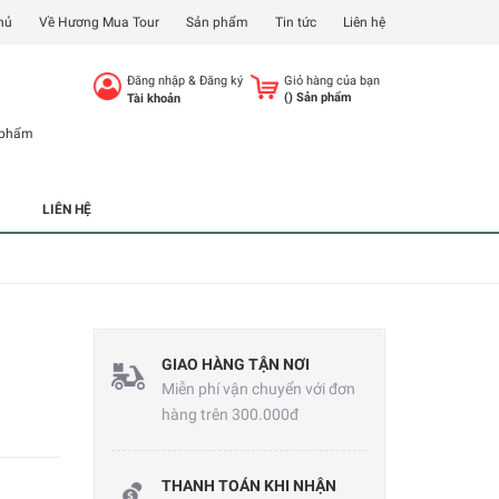
hủ
Về Hương Mua Tour
Sản phẩm
Tin tức
Liên hệ
Đăng nhập
&
Đăng ký
Giỏ hàng của bạn
(
) Sản phẩm
Tài khoản
 phẩm
LIÊN HỆ
GIAO HÀNG TẬN NƠI
Miễn phí vận chuyển với đơn
hàng trên 300.000đ
THANH TOÁN KHI NHẬN