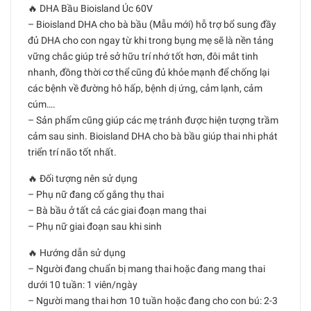
🔥 DHA Bầu Bioisland Úc 60V
– Bioisland DHA cho bà bầu (Mẫu mới) hỗ trợ bổ sung đầy
đủ DHA cho con ngay từ khi trong bụng mẹ sẽ là nền tảng
vững chắc giúp trẻ sở hữu trí nhớ tốt hơn, đôi mắt tinh
nhanh, đồng thời cơ thể cũng đủ khỏe mạnh để chống lại
các bệnh về đường hô hấp, bệnh dị ứng, cảm lạnh, cảm
cúm….
– Sản phẩm cũng giúp các mẹ tránh được hiện tượng trầm
cảm sau sinh. Bioisland DHA cho bà bầu giúp thai nhi phát
triển trí não tốt nhất.
🔥 Đối tượng nên sử dụng
– Phụ nữ đang cố gắng thụ thai
– Bà bầu ở tất cả các giai đoạn mang thai
– Phụ nữ giai đoạn sau khi sinh
🔥 Hướng dẫn sử dụng
– Người đang chuẩn bị mang thai hoặc đang mang thai
dưới 10 tuần: 1 viên/ngày
– Người mang thai hơn 10 tuần hoặc đang cho con bú: 2-3