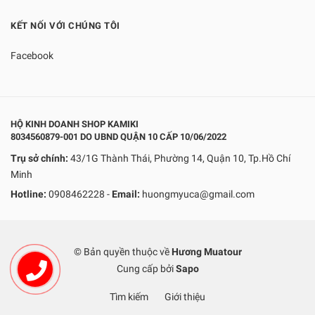
KẾT NỐI VỚI CHÚNG TÔI
Facebook
HỘ KINH DOANH SHOP KAMIKI
8034560879-001 DO UBND QUẬN 10 CẤP 10/06/2022
Trụ sở chính:
43/1G Thành Thái, Phường 14, Quận 10, Tp.Hồ Chí
Minh
Hotline:
0908462228
-
Email:
huongmyuca@gmail.com
© Bản quyền thuộc về
Hương Muatour
Cung cấp bởi
Sapo
Tìm kiếm
Giới thiệu