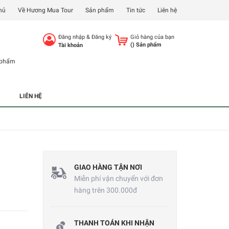
hủ
Về Hương Mua Tour
Sản phẩm
Tin tức
Liên hệ
Đăng nhập
&
Đăng ký
Giỏ hàng của bạn
(
) Sản phẩm
Tài khoản
 phẩm
LIÊN HỆ
GIAO HÀNG TẬN NƠI
Miễn phí vận chuyển với đơn
hàng trên 300.000đ
THANH TOÁN KHI NHẬN