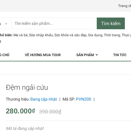
Trang c
Tìm kiếm
ả
hổ biến:
Mẹ và bé
,
Sữa nhập khẩu
,
Sức khỏe và sắc đẹp
,
Gia dụng
,
Thời trang
,
Thực
g
G CHỦ
VỀ HƯƠNG MUA TOUR
SẢN PHẨM
TIN TỨC
Đệm ngải cứu
Thương hiệu:
Đang cập nhật
|
Mã SP:
PVN200
|
280.000₫
390.000₫
Mô tả đang cập nhật