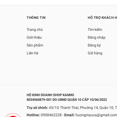
THÔNG TIN
HỖ TRỢ KHÁCH 
Trang chủ
Tìm kiếm
Giới thiệu
Đăng nhập
Sản phẩm
Đăng ký
Liên hệ
Giỏ hàng
HỘ KINH DOANH SHOP KAMIKI
8034560879-001 DO UBND QUẬN 10 CẤP 10/06/2022
Trụ sở chính:
43/1G Thành Thái, Phường 14, Quận 10, T
Hotline:
0908462228
-
Email:
huongmyuca@gmail.co