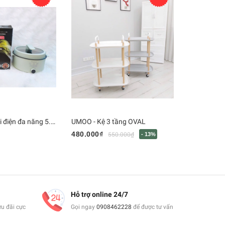
Nineshield - Nồi điện đa năng 5.0L màu xanh - KB525
UMOO - Kệ 3 tầng OVAL
Bàn chải F
480.000₫
545.000₫
550.000₫
- 13%
Hỗ trợ online 24/7
ưu đãi cực
Gọi ngay
0908462228
để được tư vấn