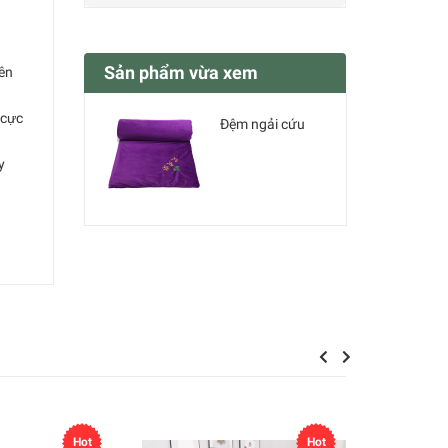
Sản phẩm vừa xem
ên
cực
Đệm ngải cứu
y
Previous
Next
Hot
Hot