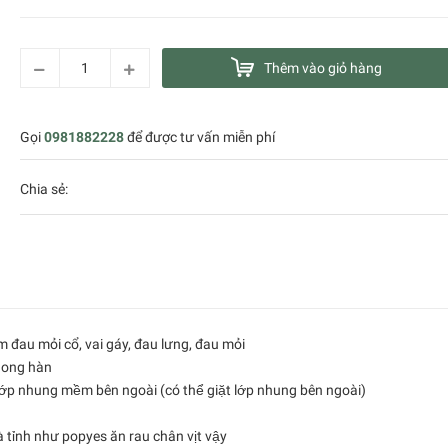
Thêm vào giỏ hàng
Gọi
0981882228
để được tư vấn miễn phí
Chia sẻ:
 đau mỏi cổ, vai gáy, đau lưng, đau mỏi
phong hàn
́u, lớp nhung mềm bên ngoài (có thể giặt lớp nhung bên ngoài)
là tỉnh như popyes ăn rau chân vịt vậy