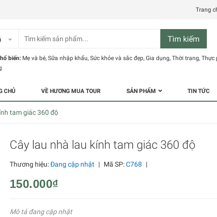
Trang c
Tìm kiếm
ả
hổ biến:
Mẹ và bé
,
Sữa nhập khẩu
,
Sức khỏe và sắc đẹp
,
Gia dụng
,
Thời trang
,
Thực
g
G CHỦ
VỀ HƯƠNG MUA TOUR
SẢN PHẨM
TIN TỨC
kính tam giác 360 độ
Cây lau nhà lau kính tam giác 360 độ
Thương hiệu:
Đang cập nhật
|
Mã SP:
C768
|
150.000₫
Mô tả đang cập nhật