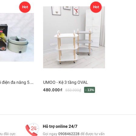
Hot
Hot
Nineshield - Nồi điện đa năng 5.0L màu xanh - KB525
UMOO - Kệ 3 tầng OVAL
Bàn chải F
480.000₫
545.000₫
550.000₫
- 13%
Hỗ trợ online 24/7
ưu đãi cực
Gọi ngay
0908462228
để được tư vấn