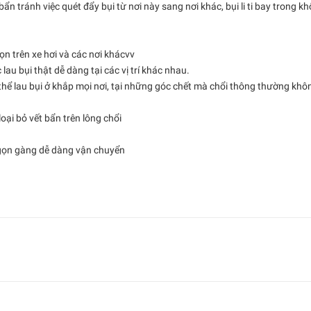
ẩn tránh việc quét đẩy bụi từ nơi này sang nơi khác, bụi li ti bay trong k
ọn trên xe hơi và các nơi khácvv
 lau bụi thật dễ dàng tại các vị trí khác nhau.
có thể lau bụi ở khắp mọi nơi, tại những góc chết mà chổi thông thường khô
loại bỏ vết bẩn trên lông chổi
 gọn gàng dễ dàng vận chuyển