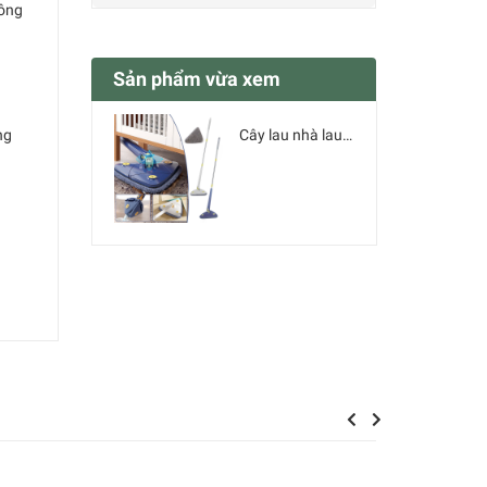
hông
Sản phẩm vừa xem
ng
Cây lau nhà lau kính tam giác 360 độ
Previous
Next