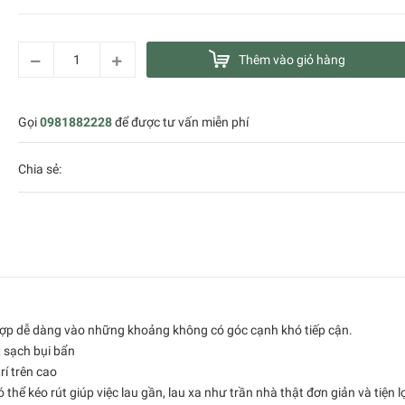
Thêm vào giỏ hàng
Gọi
0981882228
để được tư vấn miễn phí
Chia sẻ:
 hợp dễ dàng vào những khoảng không có góc cạnh khó tiếp cận.
 sạch bụi bẩn
rí trên cao
thể kéo rút giúp việc lau gần, lau xa như trần nhà thật đơn giản và tiện lợ