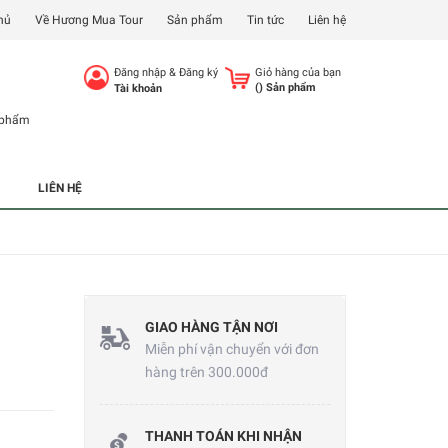
hủ
Về Hương Mua Tour
Sản phẩm
Tin tức
Liên hệ
Đăng nhập
&
Đăng ký
Giỏ hàng của bạn
(
) Sản phẩm
Tài khoản
 phẩm
LIÊN HỆ
GIAO HÀNG TẬN NƠI
Miễn phí vận chuyển với đơn
hàng trên 300.000đ
THANH TOÁN KHI NHẬN