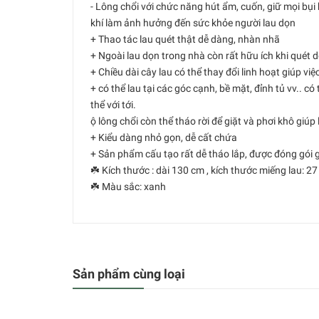
- Lông chổi với chức năng hút ẩm, cuốn, giữ mọi bụi b
khí làm ảnh hưởng đến sức khỏe người lau dọn
+ Thao tác lau quét thật dễ dàng, nhàn nhã
+ Ngoài lau dọn trong nhà còn rất hữu ích khi quét d
+ Chiều dài cây lau có thể thay đổi linh hoạt giúp việc
+ có thể lau tại các góc cạnh, bề mặt, đỉnh tủ vv.. 
thể với tới.
ộ lông chổi còn thể tháo rời để giặt và phơi khô giúp 
+ Kiểu dàng nhỏ gọn, dễ cất chứa
+ Sản phẩm cấu tạo rất dễ tháo lắp, được đóng gói
☘️ Kích thước : dài 130 cm , kích thước miếng lau: 27
☘️ Màu sắc: xanh
Sản phẩm cùng loại