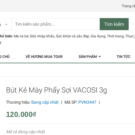
Trang c
Tìm kiếm
ả
hổ biến:
Mẹ và bé
,
Sữa nhập khẩu
,
Sức khỏe và sắc đẹp
,
Gia dụng
,
Thời trang
,
Thực
g
G CHỦ
VỀ HƯƠNG MUA TOUR
SẢN PHẨM
TIN TỨC
Bút Kẻ Mày Phẩy Sợi VACOSI 3g
Thương hiệu:
Đang cập nhật
|
Mã SP:
PVN3447
|
120.000₫
Mô tả đang cập nhật