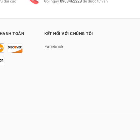
ưu đãi cực
Gọi ngay
0908462228
để được tư vấn
THANH TOÁN
KẾT NỐI VỚI CHÚNG TÔI
Facebook