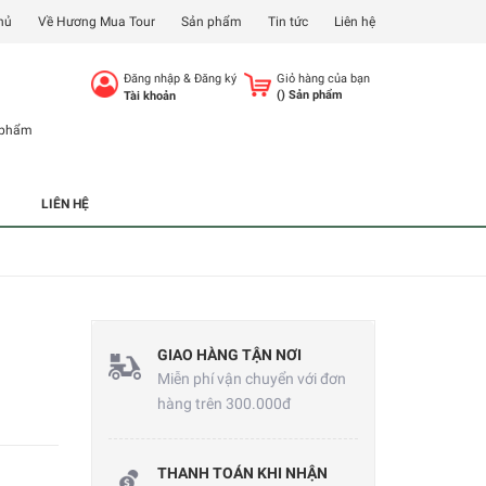
hủ
Về Hương Mua Tour
Sản phẩm
Tin tức
Liên hệ
Đăng nhập
&
Đăng ký
Giỏ hàng của bạn
(
) Sản phẩm
Tài khoản
 phẩm
LIÊN HỆ
GIAO HÀNG TẬN NƠI
Miễn phí vận chuyển với đơn
hàng trên 300.000đ
THANH TOÁN KHI NHẬN