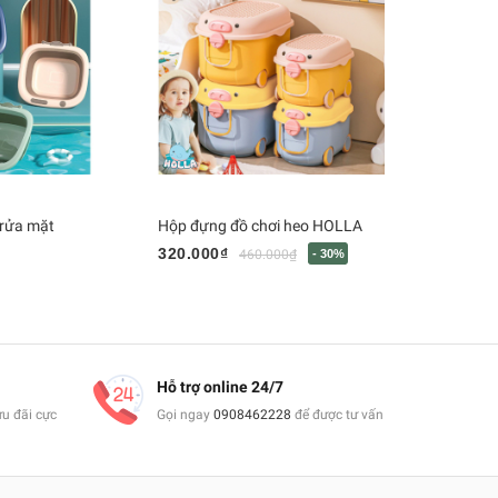
rửa mặt
Hộp đựng đồ chơi heo HOLLA
Bình Pigeon
320.000₫
345.000₫
460.000₫
- 30%
Hỗ trợ online 24/7
ưu đãi cực
Gọi ngay
0908462228
để được tư vấn