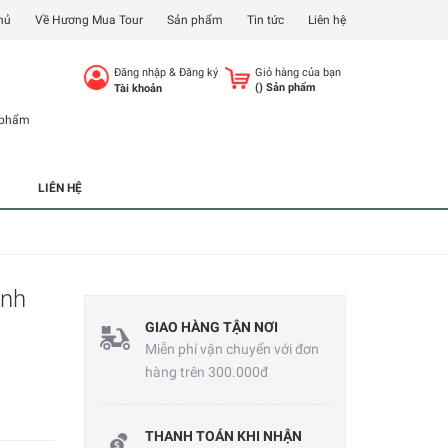
hủ
Về Hương Mua Tour
Sản phẩm
Tin tức
Liên hệ
Đăng nhập
&
Đăng ký
Giỏ hàng của bạn
(
) Sản phẩm
Tài khoản
 phẩm
LIÊN HỆ
ành
GIAO HÀNG TẬN NƠI
Miễn phí vận chuyển với đơn
hàng trên 300.000đ
THANH TOÁN KHI NHẬN