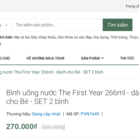
Trang c
Tìm kiếm
ả
hổ biến:
Mẹ và bé
,
Sữa nhập khẩu
,
Sức khỏe và sắc đẹp
,
Gia dụng
,
Thời trang
,
Thực
g
G CHỦ
VỀ HƯƠNG MUA TOUR
SẢN PHẨM
TIN TỨC
 nước The First Year 266ml - dành cho Bé - SET 2 bình
Bình uống nước The First Year 266ml - d
cho Bé - SET 2 bình
Thương hiệu:
Đang cập nhật
|
Mã SP:
PVN1649
|
270.000₫
350.000₫