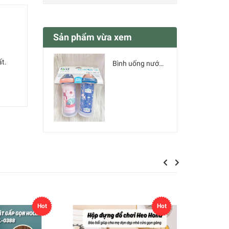
Sản phẩm vừa xem
ất.
Bình uống nước The First Year 266ml - dành cho Bé - SET 2 bình
Previous
Next
Hot
Hot