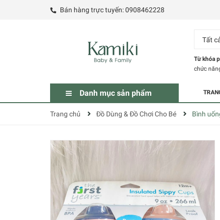
Bán hàng trực tuyến:
0908462228
Tất c
Từ khóa p
chức năn
Danh mục sản phẩm
TRAN
Trang chủ
Đồ Dùng & Đồ Chơi Cho Bé
Bình uống