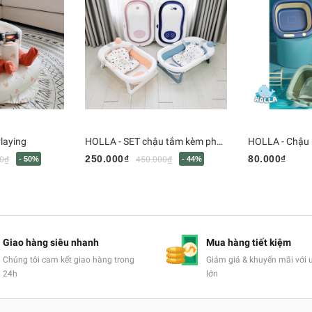
Playing
HOLLA - SET chậu tắm kèm phao gấp gọn
HOLLA - Chậu 
250.000₫
80.000₫
0₫
- 50%
450.000₫
- 44%
Giao hàng siêu nhanh
Mua hàng tiết kiệm
Chúng tôi cam kết giao hàng trong
Giảm giá & khuyến mãi với 
24h
lớn