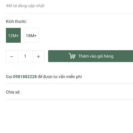
Mô tả đang cập nhật
Kích thước:
12M+
18M+
Thêm vào giỏ hàng
Gọi
0981882228
để được tư vấn miễn phí
Chia sẻ: