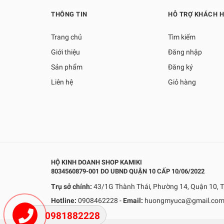
THÔNG TIN
HỖ TRỢ KHÁCH 
Trang chủ
Tìm kiếm
Giới thiệu
Đăng nhập
Sản phẩm
Đăng ký
Liên hệ
Giỏ hàng
HỘ KINH DOANH SHOP KAMIKI
8034560879-001 DO UBND QUẬN 10 CẤP 10/06/2022
Trụ sở chính:
43/1G Thành Thái, Phường 14, Quận 10, T
Hotline:
0908462228
-
Email:
huongmyuca@gmail.co
0981882228